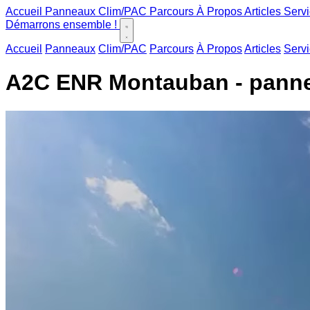
Accueil
Panneaux
Clim/PAC
Parcours
À Propos
Articles
Serv
Démarrons ensemble !
Accueil
Panneaux
Clim/PAC
Parcours
À Propos
Articles
Serv
A2C ENR Montauban - panneau