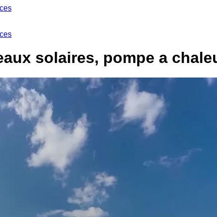
ices
ices
x solaires, pompe a chaleur